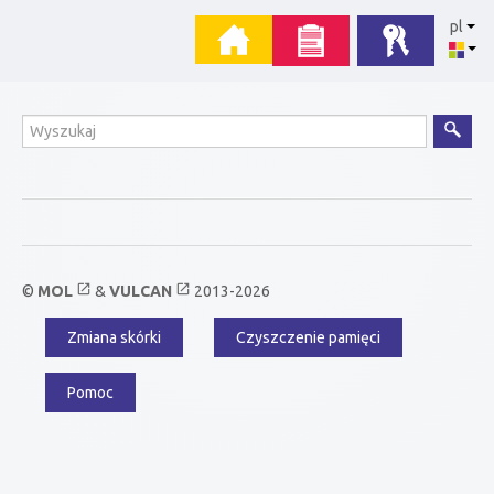
Przejdź
Menu
pl
do
zawartości
główne
Wyszukiwanie
open_in_new
open_in_new
©
MOL
&
VULCAN
2013-2026
Zmiana skórki
Czyszczenie pamięci
Menu
dodatkowe
Pomoc